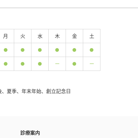
月
火
水
木
金
土
●
●
●
●
●
●
●
●
●
ー
●
ー
後、夏季、年末年始、創立記念日
診療案内