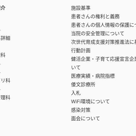
紹介
施設基準
患者さんの権利と義務
患者さんの個人情報の保護に
科
当院の安全管理について
科詳細
次世代育成支援対策推進法に
行動計画
線科
健活企業・子育て応援宣言企
科
いて
科
医療実績・病院指標
ビリ科
倭文診療所
科
入札
管理科
WiFi環境について
感染対策
面会について